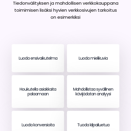
Tiedonvälityksen ja mahdollisen verkkokauppana
toimimisen lisäksi hyvien verkkosivujen tarkoitus
on esimerkiksi
Luoda ensivaikutelma
Luoda mielikuvia
Houkutella asiakkaita
Mahdollistaa syvällinen
palaamaan
kävijädatan analyysi
Luoda konversioita
Tuoda kilpailuetua