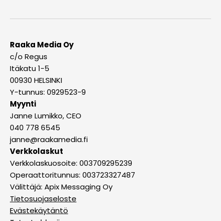
Raaka Media Oy
c/o Regus
Itäkatu 1-5
00930 HELSINKI
Y-tunnus: 0929523-9
Myynti
Janne Lumikko, CEO
040 778 6545
janne@raakamedia.fi
Verkkolaskut
Verkkolaskuosoite: 003709295239
Operaattoritunnus: 003723327487
Välittäjä: Apix Messaging Oy
Tietosuojaseloste
Evästekäytäntö