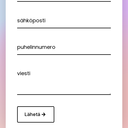
Email
*
Number
Message
*
Lähetä