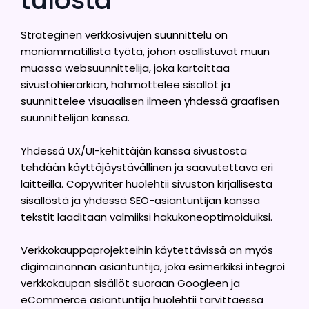
Strateginen verkkosivujen suunnittelu on
moniammatillista työtä, johon osallistuvat muun
muassa websuunnittelija, joka kartoittaa
sivustohierarkian, hahmottelee sisällöt ja
suunnittelee visuaalisen ilmeen yhdessä graafisen
suunnittelijan kanssa.
Yhdessä UX/UI-kehittäjän kanssa sivustosta
tehdään käyttäjäystävällinen ja saavutettava eri
laitteilla. Copywriter huolehtii sivuston kirjallisesta
sisällöstä ja yhdessä SEO-asiantuntijan kanssa
tekstit laaditaan valmiiksi hakukoneoptimoiduiksi.
Verkkokauppaprojekteihin käytettävissä on myös
digimainonnan asiantuntija, joka esimerkiksi integroi
verkkokaupan sisällöt suoraan Googleen ja
eCommerce asiantuntija huolehtii tarvittaessa