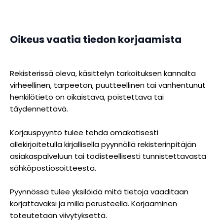
Oikeus vaatia tiedon korjaamista
Rekisterissä oleva, käsittelyn tarkoituksen kannalta
virheellinen, tarpeeton, puutteellinen tai vanhentunut
henkilötieto on oikaistava, poistettava tai
täydennettävä.
Korjauspyyntö tulee tehdä omakätisesti
allekirjoitetulla kirjallisella pyynnöllä rekisterinpitäjän
asiakaspalveluun tai todisteellisesti tunnistettavasta
sähköpostiosoitteesta.
Pyynnössä tulee yksilöidä mitä tietoja vaaditaan
korjattavaksi ja millä perusteella. Korjaaminen
toteutetaan viivytyksettä.