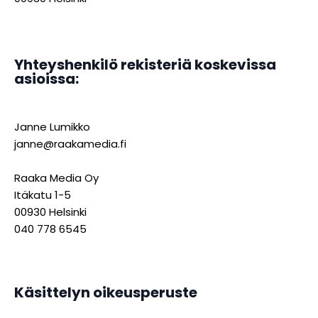
Yhteyshenkilö rekisteriä koskevissa
asioissa:
Janne Lumikko
janne@raakamedia.fi
Raaka Media Oy
Itäkatu 1-5
00930 Helsinki
040 778 6545
Käsittelyn oikeusperuste