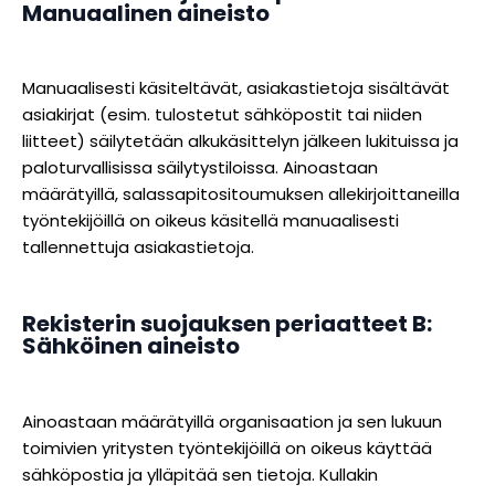
Manuaalinen aineisto
Manuaalisesti käsiteltävät, asiakastietoja sisältävät
asiakirjat (esim. tulostetut sähköpostit tai niiden
liitteet) säilytetään alkukäsittelyn jälkeen lukituissa ja
paloturvallisissa säilytystiloissa. Ainoastaan
määrätyillä, salassapitositoumuksen allekirjoittaneilla
työntekijöillä on oikeus käsitellä manuaalisesti
tallennettuja asiakastietoja.
Rekisterin suojauksen periaatteet B:
Sähköinen aineisto
Ainoastaan määrätyillä organisaation ja sen lukuun
toimivien yritysten työntekijöillä on oikeus käyttää
sähköpostia ja ylläpitää sen tietoja. Kullakin