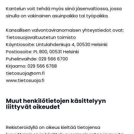
Kantelun voit tehdä myös siinä jäsenvaltiossa, jossa
sinulla on vakinainen asuinpaikka tai työpaikka.
Kansallisen valvontaviranomaisen yhteystiedot ovat:
Tietosuojavaltuutetun toimisto
Käyntiosoite: Lintulahdenkuja 4, 00530 Helsinki
Postiosoite: PL 800, 00531 Helsinki
Puhelinvaihde: 029 566 6700
Kirjaamo: 029 566 6768
tietosuoja@om.fi
www.tietosuoja.fi
Muut henkilötietojen käsittelyyn
liittyvät oikeudet
Rekisteröidyllä on oikeus kieltää tietojensa