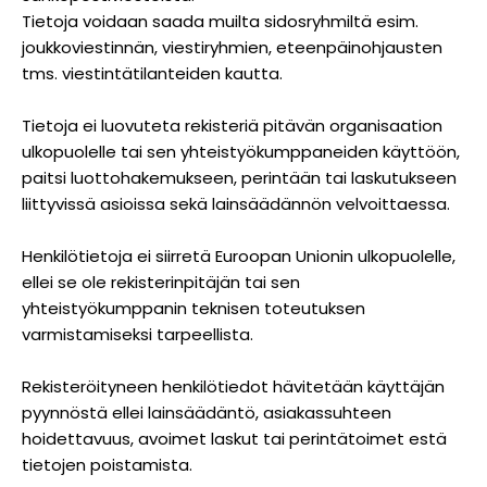
Tietoja voidaan saada muilta sidosryhmiltä esim.
joukkoviestinnän, viestiryhmien, eteenpäinohjausten
tms. viestintätilanteiden kautta.
Tietoja ei luovuteta rekisteriä pitävän organisaation
ulkopuolelle tai sen yhteistyökumppaneiden käyttöön,
paitsi luottohakemukseen, perintään tai laskutukseen
liittyvissä asioissa sekä lainsäädännön velvoittaessa.
Henkilötietoja ei siirretä Euroopan Unionin ulkopuolelle,
ellei se ole rekisterinpitäjän tai sen
yhteistyökumppanin teknisen toteutuksen
varmistamiseksi tarpeellista.
Rekisteröityneen henkilötiedot hävitetään käyttäjän
pyynnöstä ellei lainsäädäntö, asiakassuhteen
hoidettavuus, avoimet laskut tai perintätoimet estä
tietojen poistamista.