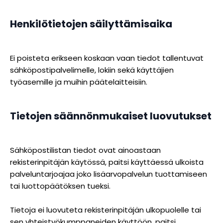
Henkilötietojen säilyttämisaika
Ei poisteta erikseen koskaan vaan tiedot tallentuvat
sähköpostipalvelimelle, lokiin sekä käyttäjien
työasemille ja muihin päätelaitteisiin.
Tietojen säännönmukaiset luovutukset
Sähköpostilistan tiedot ovat ainoastaan
rekisterinpitäjän käytössä, paitsi käyttäessä ulkoista
palveluntarjoajaa joko lisäarvopalvelun tuottamiseen
tai luottopäätöksen tueksi.
Tietoja ei luovuteta rekisterinpitäjän ulkopuolelle tai
sen yhteistyökumppaneiden käyttöön, paitsi