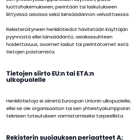
luottohakemukseen, perintään tai laskutukseen
liittyvissä asioissa sekä lainsäädännön velvoittaessa.
Rekisteröityneen henkilötiedot hävitetään käyttäjän
pyynnöstä ellei lainsäädäntö, asiakassuhteen
hoidettavuus, avoimet laskut tai perintätoimet estä
tietojen poistamista.
Tietojen siirto EU:n tai ETA:n
ulkopuolelle
Henkilötietoja ei siirretä Euroopan Unionin ulkopuolelle,
ellei se ole organisaation tai sen yhteistyökumppanin
teknisen toteutuksen varmistamiseksi tarpeellista.
Rekisterin suojauksen periaatteet A: