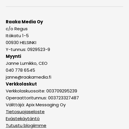
Raaka Media Oy
c/o Regus
Itäkatu 1-5
00930 HELSINKI
Y-tunnus: 0929523-9
Myynti
Janne Lumikko, CEO
040 778 6545
janne@raakamedia.fi
Verkkolaskut
Verkkolaskuosoite: 003709295239
Operaattoritunnus: 003723327487
Välittäjä: Apix Messaging Oy
Tietosuojaseloste
Evästekäytäntö
Tutustu blogiimme