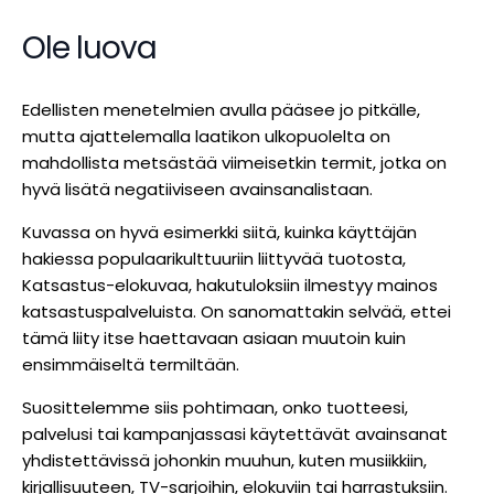
Ole luova
Edellisten menetelmien avulla pääsee jo pitkälle,
mutta ajattelemalla laatikon ulkopuolelta on
mahdollista metsästää viimeisetkin termit, jotka on
hyvä lisätä negatiiviseen avainsanalistaan.
Kuvassa on hyvä esimerkki siitä, kuinka käyttäjän
hakiessa populaarikulttuuriin liittyvää tuotosta,
Katsastus-elokuvaa, hakutuloksiin ilmestyy mainos
katsastuspalveluista. On sanomattakin selvää, ettei
tämä liity itse haettavaan asiaan muutoin kuin
ensimmäiseltä termiltään.
Suosittelemme siis pohtimaan, onko tuotteesi,
palvelusi tai kampanjassasi käytettävät avainsanat
yhdistettävissä johonkin muuhun, kuten musiikkiin,
kirjallisuuteen, TV-sarjoihin, elokuviin tai harrastuksiin.