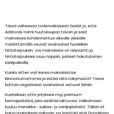
Tässä vaiheessa todennäköisesti tiedät jo, että
AdWords toimii huutokaupan tavoin ja saat
mainoksesi kohdennettua oikealle yleisölle
määrittämällä osuvat avainsanat huolellisin
hintatarjouksin. Jos mainoksesi on relevantti ja
hintatarjouksesi osuu nappiin, pääset hakutulosten
kärkipaikoille.
Kuinka sitten voit karsia mainoksistasi
kiinnostumattomia ja estää niitä näkymästä? Tässä
kohtaa negatiiviset avainsanat astuvat kehiin.
Kuvitellaan, että yrityksesi myy premium-
kermajäätelöä, joka sisältää laktoosia. Valikoimaan
kuuluu mansikka-, suklaa- ja vaniljajäätelöt. Tällöin et
halua mainoksesi näkyvän, jos käyttäjä etsii Googlessa