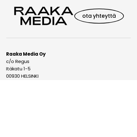
ota yhteyttä
Raaka Media Oy
c/o Regus
Itäkatu 1-5
00930 HELSINKI
Y-tunnus: 0929523-9
Myynti
Janne Lumikko, CEO
040 778 6545
janne@raakamedia.fi
Verkkolaskut
Verkkolaskuosoite: 003709295239
Operaattoritunnus: 003723327487