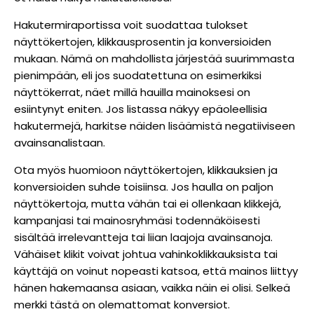
Hakutermiraportissa voit suodattaa tulokset
näyttökertojen, klikkausprosentin ja konversioiden
mukaan. Nämä on mahdollista järjestää suurimmasta
pienimpään, eli jos suodatettuna on esimerkiksi
näyttökerrat, näet millä hauilla mainoksesi on
esiintynyt eniten. Jos listassa näkyy epäoleellisia
hakutermejä, harkitse näiden lisäämistä negatiiviseen
avainsanalistaan.
Ota myös huomioon näyttökertojen, klikkauksien ja
konversioiden suhde toisiinsa. Jos haulla on paljon
näyttökertoja, mutta vähän tai ei ollenkaan klikkejä,
kampanjasi tai mainosryhmäsi todennäköisesti
sisältää irrelevantteja tai liian laajoja avainsanoja.
Vähäiset klikit voivat johtua vahinkoklikkauksista tai
käyttäjä on voinut nopeasti katsoa, että mainos liittyy
hänen hakemaansa asiaan, vaikka näin ei olisi. Selkeä
merkki tästä on olemattomat konversiot.