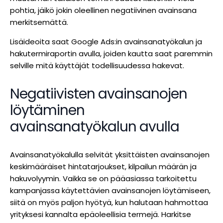
pohtia, jäikö jokin oleellinen negatiivinen avainsana
merkitsemättä.
Lisäideoita saat Google Ads:in avainsanatyökalun ja
hakutermiraportin avulla, joiden kautta saat paremmin
selville mitä käyttäjät todellisuudessa hakevat.
Negatiivisten avainsanojen
löytäminen
avainsanatyökalun avulla
Avainsanatyökalulla selvität yksittäisten avainsanojen
keskimääräiset hintatarjoukset, kilpailun määrän ja
hakuvolyymin. Vaikka se on pääasiassa tarkoitettu
kampanjassa käytettävien avainsanojen löytämiseen,
siitä on myös paljon hyötyä, kun halutaan hahmottaa
yrityksesi kannalta epäoleellisia termejä. Harkitse