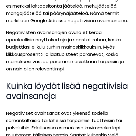
esimerkiksi laktoositonta jäätelöä, mehujäätelöä,
mangojäätelöä tai päärynäjäätelöä. Nämä termit
merkitään Google Ads:issa negatiivisina avainsanoina.
Negatiivisten avainsanojen avulla et kerää
epäoleellisia näyttökertoja ja säästät rahaa, koska
budjettiasi ei kulu turhiin mainosklikkauksiin. Myös
klikkausprosentti ja laatupisteet paranevat, koska
mainoksesi vastaa paremmin asiakkaan tarpeisiin ja
on näin ollen relevantimpi.
Kuinka löydät lisää negatiivisia
avainsanoja
Negatiiviset avainsanat ovat yleensä todella
samankaltaisia tai läheisiä tarjoamiisi tuotteisiin tai
palveluihin. Edellisessä esimerkissä kävimmekin läpi
muutaman tällaisen termin. Saatat kuitenkin vielä