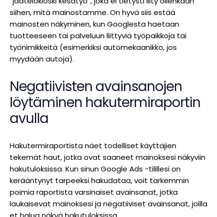
”jäätelökioski kesätyö”, joka ei tietysti liity ollenkaan
siihen, mitä mainostamme. On hyvä siis estää
mainosten näkyminen, kun Googlesta haetaan
tuotteeseen tai palveluun liittyviä työpaikkoja tai
työnimikkeitä (esimerkiksi automekaanikko, jos
myydään autoja).
Negatiivisten avainsanojen
löytäminen hakutermiraportin
avulla
Hakutermiraportista näet todelliset käyttäjien
tekemät haut, jotka ovat saaneet mainoksesi näkyviin
hakutuloksissa. Kun sinun Google Ads -tilillesi on
kerääntynyt tarpeeksi hakudataa, voit tarkemmin
poimia raportista varsinaiset avainsanat, jotka
laukaisevat mainoksesi ja negatiiviset avainsanat, joilla
et halua näkyä hakutuloksissa.