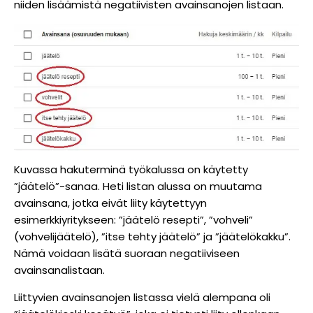
niiden lisäämistä negatiivisten avainsanojen listaan.
Kuvassa hakuterminä työkalussa on käytetty
”jäätelö”-sanaa. Heti listan alussa on muutama
avainsana, jotka eivät liity käytettyyn
esimerkkiyritykseen: ”jäätelö resepti”, ”vohveli”
(vohvelijäätelö), ”itse tehty jäätelö” ja ”jäätelökakku”.
Nämä voidaan lisätä suoraan negatiiviseen
avainsanalistaan.
Liittyvien avainsanojen listassa vielä alempana oli