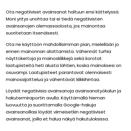
Ota negatiiviset avainsanat haltuun ensi kättelyssä.
Moni yritys unohtaa tai ei tiedä negatiivisten
avainsanojen olemassaolosta, jos mainontaa
suoritetaan itsenäisesti.
Ota ne käyttöön mahdollisimman pian, mielellään jo
ennen mainonnan aloittamista. Vähennät turhia
näyttökertoja ja mainosklikkejä sekä korotat
laatupisteitä heti alusta lähtien, koska mainoksesi on
osuvampi. Laatupisteet parantavat olennaisesti
mainossijoittelua ja vähentävät klikkihintaa.
Löydät negatiivisia avainsanoja avainsanatyökalun ja
hakutermiraportin avulla. Käyttämällä hieman
luovuutta ja suorittamalla Google-hakuja
avainsanoillasi löydät viimeisetkin negatiiviset
avainsanat, joilla et halua näkyä hakutuloksissa.