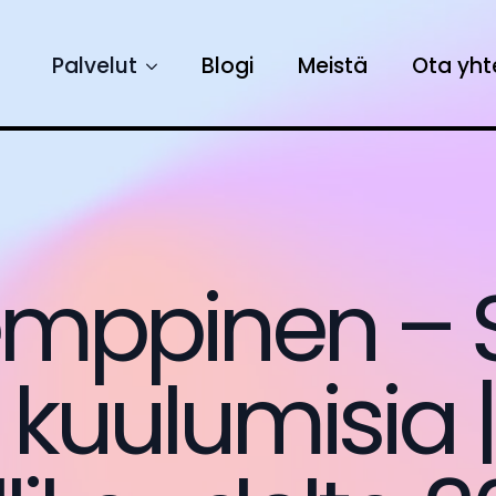
Palvelut
Blogi
Meistä
Ota yht
Kemppinen –
kuulumisia |