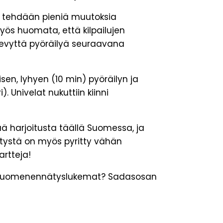
 tehdään pieniä muutoksia
myös huomata, että kilpailujen
 kevyttä pyöräilyä seuraavana
isen, lyhyen (10 min) pyöräilyn ja
. Univelat nukuttiin kiinni
vää harjoitusta täällä Suomessa, ja
dytystä on myös pyritty vähän
rtteja!
det suomenennätyslukemat? Sadasosan