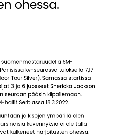
ten ohessa.
llä suomenmestaruudella SM-
a Pariisissa kv-seurassa tuloksella 7,17
door Tour Silver). Samassa startissa
ijat 3 ja 6 juosseet Shericka Jackson
n seuraan pääsin kilpailemaan.
M-hallit Serbiassa 18.3.2022.
ntaan ja kisojen ympärillä olen
arsinaisia kevennyksiä ei ole tällä
 ovat kulkeneet harjoitusten ohessa.