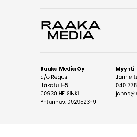
Raaka Media Oy
Myynti
c/o Regus
Janne L
Itäkatu 1-5
040 778
00930 HELSINKI
janne@r
Y-tunnus: 0929523-9