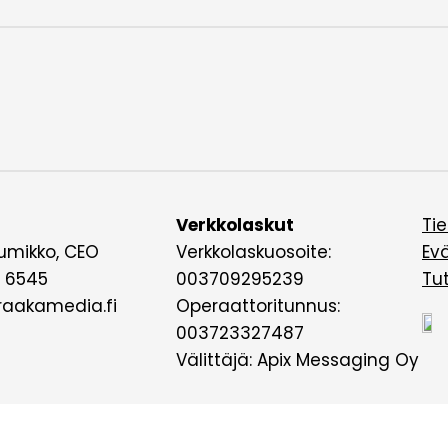
Verkkolaskut
Ti
umikko, CEO
Verkkolaskuosoite:
Ev
 6545
003709295239
Tu
aakamedia.fi
Operaattoritunnus:
003723327487
Välittäjä: Apix Messaging Oy