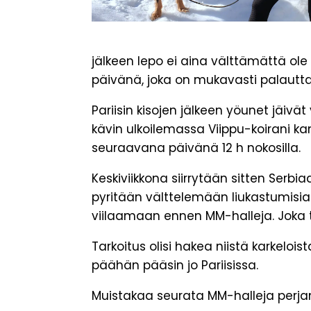
jälkeen lepo ei aina välttämättä ol
päivänä, joka on mukavasti palauttan
Pariisin kisojen jälkeen yöunet jäivät
kävin ulkoilemassa Viippu-koirani kans
seuraavana päivänä 12 h nokosilla.
Keskiviikkona siirrytään sitten Serbi
pyritään välttelemään liukastumisia 
viilaamaan ennen MM-halleja. Joka t
Tarkoitus olisi hakea niistä karke
päähän pääsin jo Pariisissa.
Muistakaa seurata MM-halleja perjan