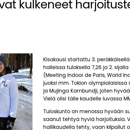
ovat kulkeneet harjoitus
Kisakausi startattu 3. peräkkäise
halleissa tuloksella 7,26 ja 2. sijall
(Meeting Indoor de Paris, World In
juoksi mm. Tokion olympialaisissa s
ja Mujinga Kambundji, joten hyvää
Vielä olisi tälle kaudelle luvassa M
Tuloskunto on menossa hyvään suu
saanut tehtyä hyviä harjoituksia. V
hallikaudella tehty, vaan kilpailut