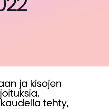
022
an ja kisojen
oituksia.
ikaudella tehty,