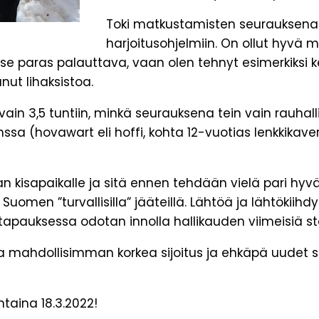
Toki matkustamisten seurauksena
harjoitusohjelmiin. On ollut hyvä 
e se paras palauttava, vaan olen tehnyt esimerkiksi
ut lihaksistoa.
 vain 3,5 tuntiin, minkä seurauksena tein vain rauhall
sa (hovawart eli hoffi, kohta 12-vuotias lenkkikaveri)
aan kisapaikalle ja sitä ennen tehdään vielä pari hy
Suomen ”turvallisilla” jääteillä. Lähtöä ja lähtökiih
apauksessa odotan innolla hallikauden viimeisiä sta
loista mahdollisimman korkea sijoitus ja ehkäpä uu
taina 18.3.2022!