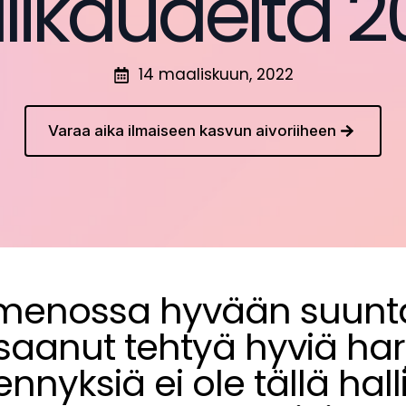
llikaudelta 2
14 maaliskuun, 2022
Varaa aika ilmaiseen kasvun aivoriiheen
menossa hyvään suunta
saanut tehtyä hyviä harj
nnyksiä ei ole tällä hall