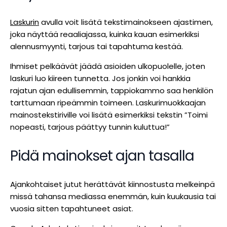
Laskurin
avulla voit lisätä tekstimainokseen ajastimen,
joka näyttää reaaliajassa, kuinka kauan esimerkiksi
alennusmyynti, tarjous tai tapahtuma kestää.
Ihmiset pelkäävät jäädä asioiden ulkopuolelle, joten
laskuri luo kiireen tunnetta. Jos jonkin voi hankkia
rajatun ajan edullisemmin, tappiokammo saa henkilön
tarttumaan ripeämmin toimeen. Laskurimuokkaajan
mainostekstiriville voi lisätä esimerkiksi tekstin ”Toimi
nopeasti, tarjous päättyy tunnin kuluttua!”
Pidä mainokset ajan tasalla
Ajankohtaiset jutut herättävät kiinnostusta melkeinpä
missä tahansa mediassa enemmän, kuin kuukausia tai
vuosia sitten tapahtuneet asiat.