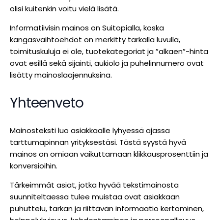
olisi kuitenkin voitu vielä lisätä.
Informatiivisin mainos on Suitopialla, koska
kangasvaihtoehdot on merkitty tarkalla luvulla,
toimituskuluja ei ole, tuotekategoriat ja ”alkaen”-hinta
ovat esillä sekä sijainti, aukiolo ja puhelinnumero ovat
lisätty mainoslaajennuksina.
Yhteenveto
Mainosteksti luo asiakkaalle lyhyessä ajassa
tarttumapinnan yrityksestäsi. Tästä syystä hyvä
mainos on omiaan vaikuttamaan klikkausprosenttiin ja
konversioihin.
Tärkeimmät asiat, jotka hyvää tekstimainosta
suunniteltaessa tulee muistaa ovat asiakkaan
puhuttelu, tarkan ja riittävän informaatio kertominen,