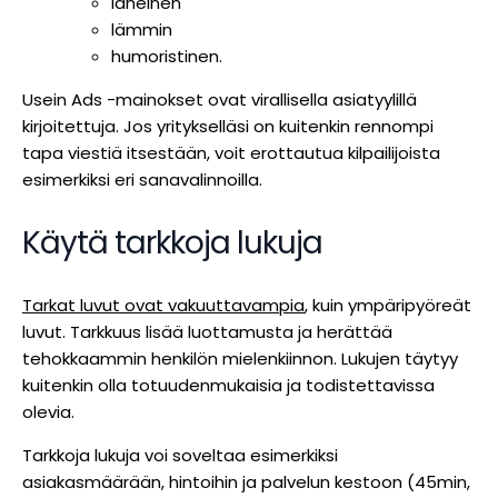
läheinen
lämmin
humoristinen.
Usein Ads -mainokset ovat virallisella asiatyylillä
kirjoitettuja. Jos yritykselläsi on kuitenkin rennompi
tapa viestiä itsestään, voit erottautua kilpailijoista
esimerkiksi eri sanavalinnoilla.
Käytä tarkkoja lukuja
Tarkat luvut ovat vakuuttavampia
, kuin ympäripyöreät
luvut. Tarkkuus lisää luottamusta ja herättää
tehokkaammin henkilön mielenkiinnon. Lukujen täytyy
kuitenkin olla totuudenmukaisia ja todistettavissa
olevia.
Tarkkoja lukuja voi soveltaa esimerkiksi
asiakasmäärään, hintoihin ja palvelun kestoon (45min,