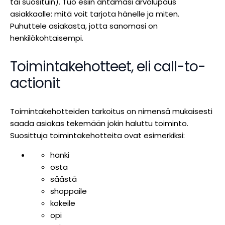
tai suosituin). Tuo esiin antamasi arvolupaus
asiakkaalle: mitä voit tarjota hänelle ja miten.
Puhuttele asiakasta, jotta sanomasi on
henkilökohtaisempi.
Toimintakehotteet, eli call-to-
actionit
Toimintakehotteiden tarkoitus on nimensä mukaisesti
saada asiakas tekemään jokin haluttu toiminto.
Suosittuja toimintakehotteita ovat esimerkiksi:
hanki
osta
säästä
shoppaile
kokeile
opi