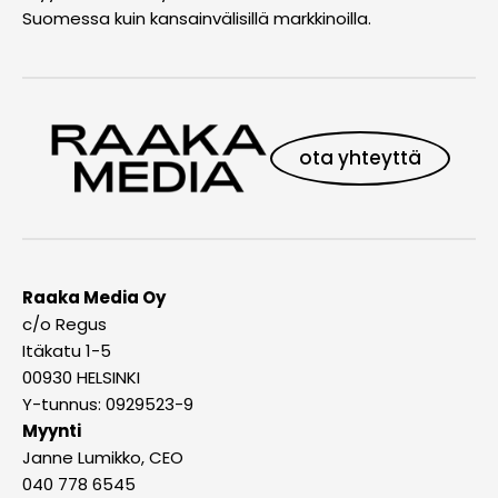
Suomessa kuin kansainvälisillä markkinoilla.
ota yhteyttä
Raaka Media Oy
c/o Regus
Itäkatu 1-5
00930 HELSINKI
Y-tunnus: 0929523-9
Myynti
Janne Lumikko, CEO
040 778 6545