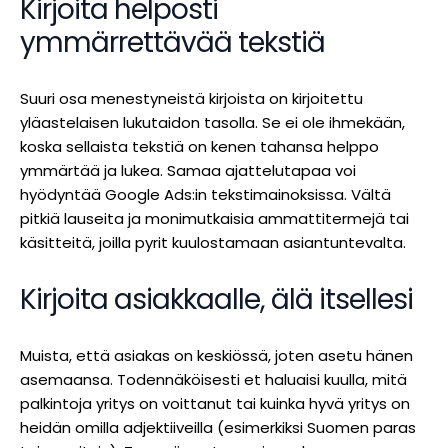
Kirjoita helposti
ymmärrettävää tekstiä
Suuri osa menestyneistä kirjoista on kirjoitettu
yläastelaisen lukutaidon tasolla. Se ei ole ihmekään,
koska sellaista tekstiä on kenen tahansa helppo
ymmärtää ja lukea. Samaa ajattelutapaa voi
hyödyntää Google Ads:in tekstimainoksissa. Vältä
pitkiä lauseita ja monimutkaisia ammattitermejä tai
käsitteitä, joilla pyrit kuulostamaan asiantuntevalta.
Kirjoita asiakkaalle, älä itsellesi
Muista, että asiakas on keskiössä, joten asetu hänen
asemaansa. Todennäköisesti et haluaisi kuulla, mitä
palkintoja yritys on voittanut tai kuinka hyvä yritys on
heidän omilla adjektiiveilla (esimerkiksi Suomen paras