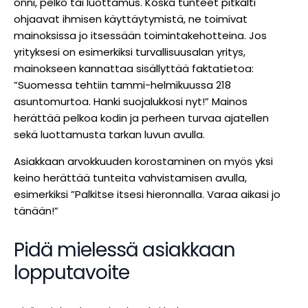
onni, pelko tai luottamus. Koska tunteet pitkälti
ohjaavat ihmisen käyttäytymistä, ne toimivat
mainoksissa jo itsessään toimintakehotteina. Jos
yrityksesi on esimerkiksi turvallisuusalan yritys,
mainokseen kannattaa sisällyttää faktatietoa:
”Suomessa tehtiin tammi-helmikuussa 218
asuntomurtoa. Hanki suojalukkosi nyt!” Mainos
herättää pelkoa kodin ja perheen turvaa ajatellen
sekä luottamusta tarkan luvun avulla.
Asiakkaan arvokkuuden korostaminen on myös yksi
keino herättää tunteita vahvistamisen avulla,
esimerkiksi ”Palkitse itsesi hieronnalla. Varaa aikasi jo
tänään!”
Pidä mielessä asiakkaan
lopputavoite