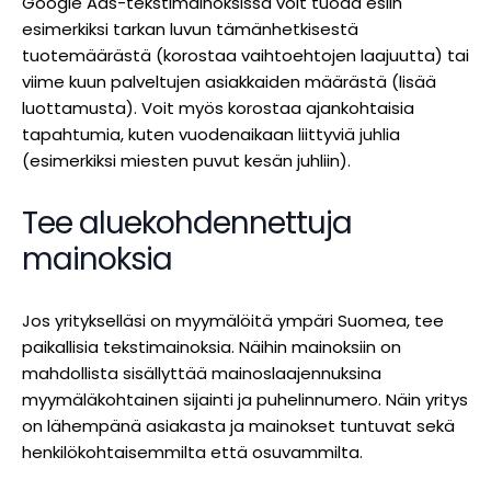
Google Ads-tekstimainoksissa voit tuoda esiin
esimerkiksi tarkan luvun tämänhetkisestä
tuotemäärästä (korostaa vaihtoehtojen laajuutta) tai
viime kuun palveltujen asiakkaiden määrästä (lisää
luottamusta). Voit myös korostaa ajankohtaisia
tapahtumia, kuten vuodenaikaan liittyviä juhlia
(esimerkiksi miesten puvut kesän juhliin).
Tee aluekohdennettuja
mainoksia
Jos yritykselläsi on myymälöitä ympäri Suomea, tee
paikallisia tekstimainoksia. Näihin mainoksiin on
mahdollista sisällyttää mainoslaajennuksina
myymäläkohtainen sijainti ja puhelinnumero. Näin yritys
on lähempänä asiakasta ja mainokset tuntuvat sekä
henkilökohtaisemmilta että osuvammilta.