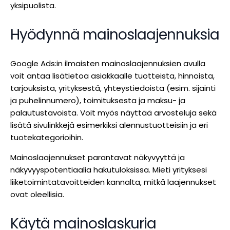
yksipuolista.
Hyödynnä mainoslaajennuksia
Google Ads:in ilmaisten mainoslaajennuksien avulla
voit antaa lisätietoa asiakkaalle tuotteista, hinnoista,
tarjouksista, yrityksestä, yhteystiedoista (esim. sijainti
ja puhelinnumero), toimituksesta ja maksu- ja
palautustavoista. Voit myös näyttää arvosteluja sekä
lisätä sivulinkkejä esimerkiksi alennustuotteisiin ja eri
tuotekategorioihin.
Mainoslaajennukset parantavat näkyvyyttä ja
näkyvyyspotentiaalia hakutuloksissa. Mieti yrityksesi
liiketoimintatavoitteiden kannalta, mitkä laajennukset
ovat oleellisia.
Käytä mainoslaskuria