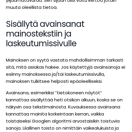
ylijäämätavaraa. Sen sijaan olisi voitu kertoa jotain
muuta oleellista tietoa.
Sisällytä avainsanat
mainostekstiin ja
laskeutumissivulle
Mainoksen on syytä vastata mahdollisimman tarkasti
sitä, mitä asiakas hakee. Jos käytettyjä avainsanoja ei
esiinny mainoksessa ja/tai laskeutumissivulla,
mainoksen tulkitsee helposti epäoleelliseksi.
Avainsana, esimerkiksi ”tietokoneen näytöt”
kannattaa sisällyttää heti otsikon alkuun, koska se on
näkyvin osa tekstimainosta. Kuvauksessa avainsana
kannattaa mainita korkeintaan kerran, vaikka
toistaiseksi Googlen algoritmi arvostaisikin toistuvia
sanoja. Liiallinen toisto on nimittäin vaikealukuista ja