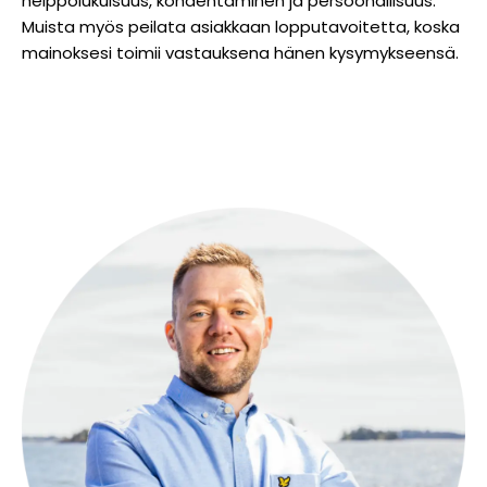
helppolukuisuus, kohdentaminen ja persoonallisuus.
Muista myös peilata asiakkaan lopputavoitetta, koska
mainoksesi toimii vastauksena hänen kysymykseensä.