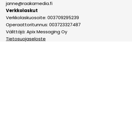
janne@raakamedia.fi
Verkkolaskut
Verkkolaskuosoite: 003709295239
Operaattoritunnus: 003723327487
Välittäjä: Apix Messaging Oy
Tietosuojaseloste
Evästekäytäntö
Tutustu blogiimme
© 2024 Raaka Media Oy