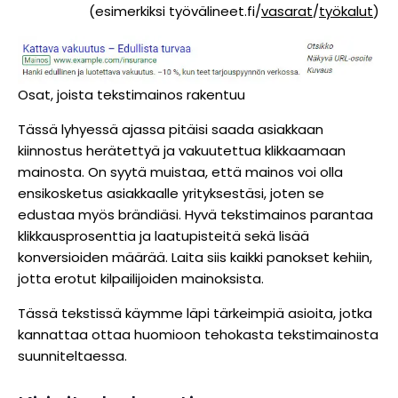
(esimerkiksi työvälineet.fi/
vasarat
/
työkalut
)
Osat, joista tekstimainos rakentuu
Tässä lyhyessä ajassa pitäisi saada asiakkaan
kiinnostus herätettyä ja vakuutettua klikkaamaan
mainosta. On syytä muistaa, että mainos voi olla
ensikosketus asiakkaalle yrityksestäsi, joten se
edustaa myös brändiäsi. Hyvä tekstimainos parantaa
klikkausprosenttia ja laatupisteitä sekä lisää
konversioiden määrää. Laita siis kaikki panokset kehiin,
jotta erotut kilpailijoiden mainoksista.
Tässä tekstissä käymme läpi tärkeimpiä asioita, jotka
kannattaa ottaa huomioon tehokasta tekstimainosta
suunniteltaessa.