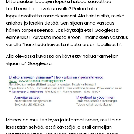
Mitä asiakas loppujen lopuksi haluaa saavuttaa
tuotteesi tai palvelusi avulla? Peilaa tätä
lopputavoitetta mainoksessasi. Älä toista sitä, minkä
asiakas jo itsekin tietää. Sen sijaan anna vastaus
hänen tarpeeseensa. Jos käyttäjä etsii Googlessa
esimerkiksi ”kuivasta ihosta eroon”, mainoksen vastaus
voi olla ”hankkiudu kuivasta ihosta eroon lopullisesti”.
Alla olevassa kuvassa on käytetty hakua ”armeijan
ylijäämä” Googlessa:
Mainos on muuten hyvä ja informatiivinen, mutta on
itsestään selvää, että käyttäjä jo etsii armeijan